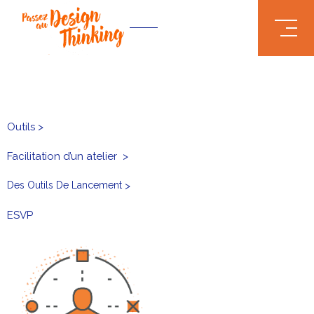
.truncate { white-space: nowrap; text-overflow: ellipsis; }
Outils >
Facilitation d’un atelier
>
Des Outils De Lancement
>
ESVP