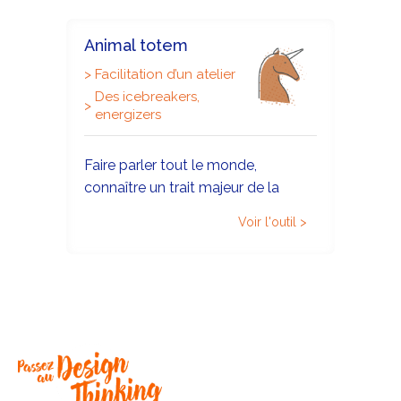
mettre un premier pied dans la
systémique de groupe et de
Animal totem
prendre conscience des impacts
>
Facilitation d’un atelier
de nos actions sur l’organisation ou
Des icebreakers,
une équipe.
>
energizers
Faire parler tout le monde,
connaître un trait majeur de la
personnalité de chacun tel qu’il se
Voir l'outil >
perçoit et savoir ce qu’il recherche
dans l’atelier.