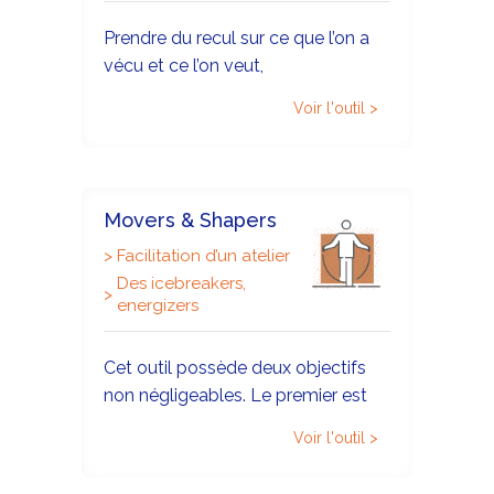
Prendre du recul sur ce que l’on a
vécu et ce l’on veut,
individuellement puis
Voir l'outil >
collectivement.
Movers & Shapers
>
Facilitation d’un atelier
Des icebreakers,
>
energizers
Cet outil possède deux objectifs
non négligeables. Le premier est
tout simplement d’énergiser et de
Voir l'outil >
briser la glace dans un groupe en
début de journée. Le second est de