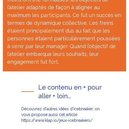
l’atelier adaptés de façon à aligner au
maximum les participants. Ce fut un succès en
termes de dynamique collective. Les freins
étaient principalement dus au fait que les
personnes étaient particulièrement poussées
à venir par leur manager. Quand l’objectif de
l’atelier embarqua leurs souhaits, leur
engagement fut fort.
Le contenu en + pour
aller + loin...
Découvrez d'autres idées d'icebreaker, on
vous propose aussi cet article
https://www.klap.io/jeux-icebreakers/