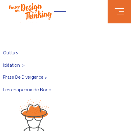
.truncate { white-space: nowrap; text-overflow: ellipsis; }
Outils >
Idéation
>
Phase De Divergence
>
Les chapeaux de Bono