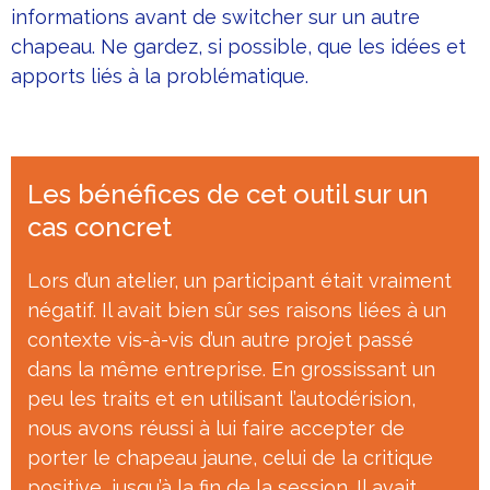
informations avant de switcher sur un autre
chapeau. Ne gardez, si possible, que les idées et
apports liés à la problématique.
Les bénéfices de cet outil sur un
cas concret
Lors d’un atelier, un participant était vraiment
négatif. Il avait bien sûr ses raisons liées à un
contexte vis-à-vis d’un autre projet passé
dans la même entreprise. En grossissant un
peu les traits et en utilisant l’autodérision,
nous avons réussi à lui faire accepter de
porter le chapeau jaune, celui de la critique
positive, jusqu’à la fin de la session. Il avait