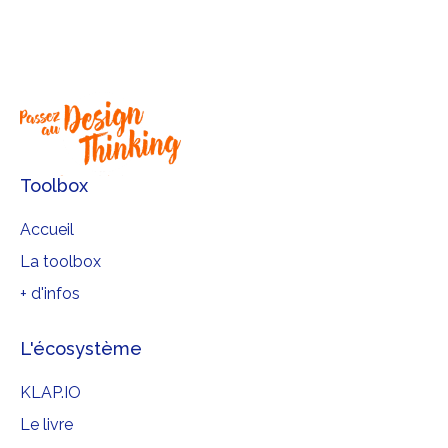
espèces qui nous entourent ont
pendant des millions d’années
évolué et amélioré leurs
fonctionnements en optimisant
leur consommation d’énergie ou en
économisant leurs ressources. En
plus de vous inspirer de la nature,
Toolbox
vous pourrez penser à des produits
ou services mieux conçus et moins
Accueil
énergivores.
La toolbox
+ d'infos
L'écosystème
KLAP.IO
Le livre