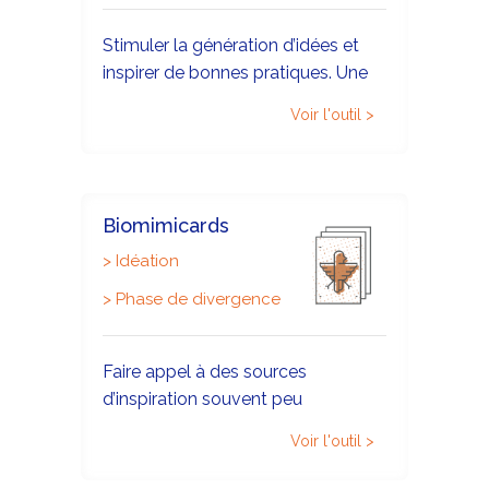
Stimuler la génération d’idées et
inspirer de bonnes pratiques. Une
Learning expedition engage les
Voir l'outil >
sens, bouscule les connaissances,
repères et pensées afin de sortir de
sa zone de confort en se
confrontant à des entreprises, des
Biomimicards
personnes, des modèles différents.
>
Idéation
>
Phase de divergence
Faire appel à des sources
d’inspiration souvent peu
considérées et pourtant très riches,
Voir l'outil >
l’ensemble des espèces vivantes
sur notre planète Terre. En effet, les