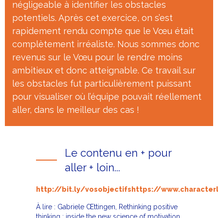
négligeable à identifier les obstacles
potentiels. Après cet exercice, on s’est
rapidement rendu compte que le Vœu était
complètement irréaliste. Nous sommes donc
revenus sur le Vœu pour le rendre moins
ambitieux et donc atteignable. Ce travail sur
les obstacles fut particulièrement puissant
pour visualiser où l’équipe pouvait réellement
aller, dans le meilleur des cas !
Le contenu en + pour
aller + loin...
http://bit.ly/vosobjectifshttps://www.characte
À lire : Gabriele Œttingen, Rethinking positive
thinking : inside the new science of motivation,