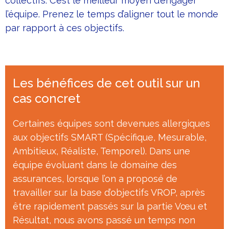
collectifs. C’est le meilleur moyen d’engager
l’équipe. Prenez le temps d’aligner tout le monde
par rapport à ces objectifs.
Les bénéfices de cet outil sur un
cas concret
Certaines équipes sont devenues allergiques
aux objectifs SMART (Spécifique, Mesurable,
Ambitieux, Réaliste, Temporel). Dans une
équipe évoluant dans le domaine des
assurances, lorsque l’on a proposé de
travailler sur la base d’objectifs VROP, après
être rapidement passés sur la partie Vœu et
Résultat, nous avons passé un temps non