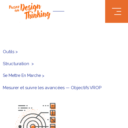
.truncate { white-space: nowrap; text-overflow: ellipsis; }
Outils >
Structuration
>
Se Mettre En Marche
>
Mesurer et suivre les avancées — Objectifs VROP