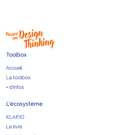
que ce genre de démarche est
rarement un fleuve tranquille !
Toolbox
Accueil
La toolbox
+ d'infos
L'écosystème
KLAP.IO
Le livre